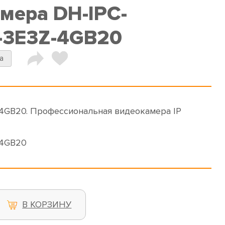
амера DH-IPC-
-3E3Z-4GB20
a
4GB20. Профессиональная видеокамера IP
-4GB20
В КОРЗИНУ