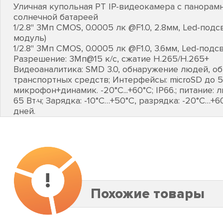
Уличная купольная PT IP-видеокамера с панорам
солнечной батареей
1/2.8" 3Мп CMOS, 0.0005 лк @F1.0, 2.8мм, Led-под
модуль)
1/2.8" 3Мп CMOS, 0.0005 лк @F1.0, 3.6мм, Led-подс
Разрешение: 3Мп@15 к/с, сжатие H.265/H.265+
Видеоаналитика: SMD 3.0, обнаружение людей, о
транспортных средств; Интерфейсы: microSD до 5
микрофон+динамик. -20°C...+60°C; IP66.; питание: 
65 Вт·ч; Зарядка: -10°C…+50°C, разрядка: -20°C…+
дней.
!
Похожие товары