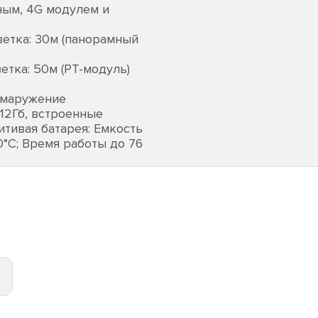
ным, 4G модулем и
светка: 30м (панорамный
ветка: 50м (PT-модуль)
бмаружение
12Гб, встроенные
литивая батарея: Емкость
60°C; Время работы до 76