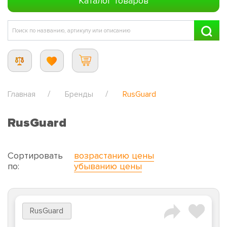
Каталог товаров
Главная
Бренды
RusGuard
RusGuard
Сортировать
возрастанию цены
по:
убыванию цены
RusGuard