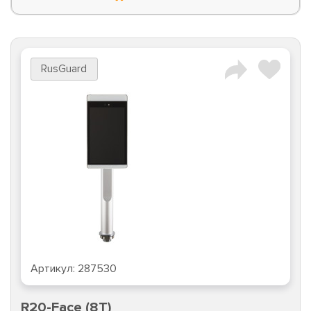
RusGuard
Артикул:
287530
R20-Face (8T)