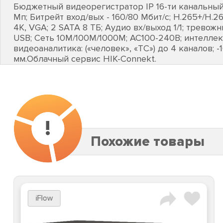
Бюджетный видеорегистратор IP 16-ти канальный 
Мп; Битрейт вход/вых - 160/80 Мбит/с; H.265+/H.2
4К, VGA; 2 SATA 8 ТБ; Аудио вх/выход 1/1; тревожн
USB; Сеть 10M/100M/1000M; AC100-240В; интелле
видеоаналитика: («человек», «ТС») до 4 каналов; -1
мм.Облачный сервис HIK-Connekt.
!
Похожие товары
iFlow