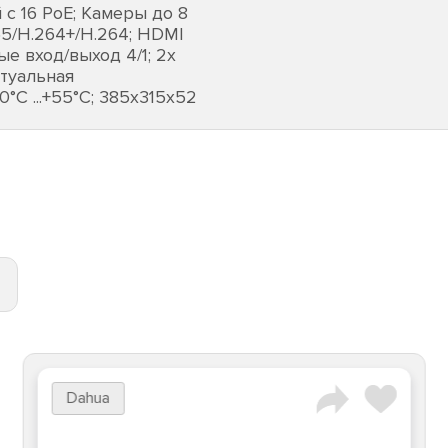
с 16 РоЕ; Камеры до 8
65/H.264+/H.264; HDMI
ые вход/выход 4/1; 2х
ктуальная
0°C ...+55°C; 385х315х52
Dahua