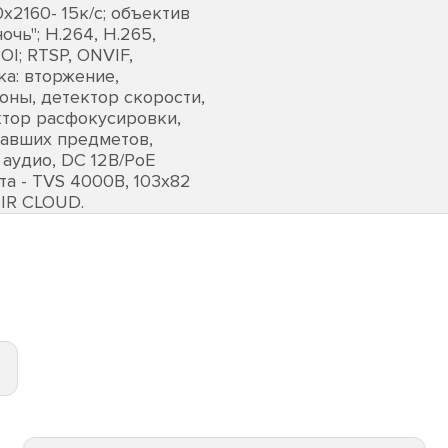
0х2160- 15к/с; объектив
очь"; H.264, H.265,
OI; RTSP, ONVIF,
ка: вторжение,
оны, детектор скорости,
ктор расфокусировки,
павших предметов,
 аудио, DC 12В/PoE
щита - TVS 4000В, 103х82
IR CLOUD.