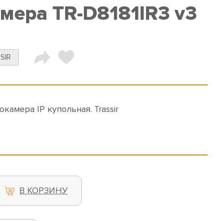
амера TR-D8181IR3 v3
SIR
еокамера IP купольная. Trassir
В КОРЗИНУ