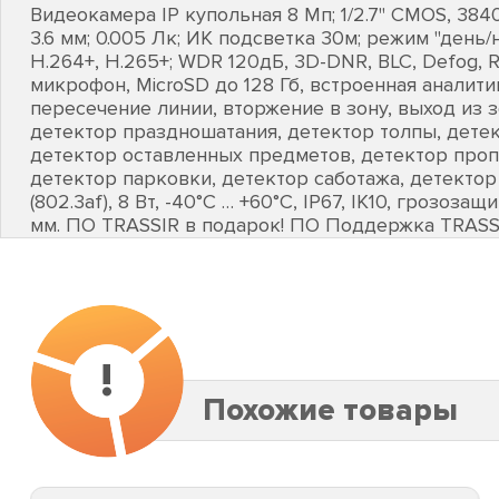
Видеокамера IP купольная 8 Mп; 1/2.7'' CMOS, 384
3.6 мм; 0.005 Лк; ИК подсветка 30м; режим "день/н
H.264+, H.265+; WDR 120дБ, 3D-DNR, BLC, Defog, R
микрофон, MicroSD до 128 Гб, встроенная аналити
пересечение линии, вторжение в зону, выход из з
детектор праздношатания, детектор толпы, дете
детектор оставленных предметов, детектор про
детектор парковки, детектор саботажа, детектор
(802.3af), 8 Вт, -40°C … +60°C, IP67, IK10, грозоза
мм. ПО TRASSIR в подарок! ПО Поддержка TRASS
!
Похожие товары