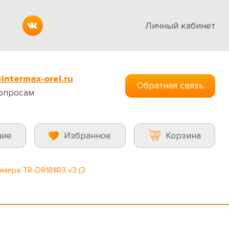
Личный кабинет
intermax-orel.ru
Обратная связь
опросам
ние
Избранное
Корзина
амера TR-D8181IR3 v3 (3