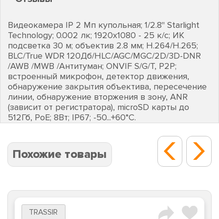
Видеокамера IP 2 Мп купольная; 1/2.8" Starlight
Technology; 0.002 лк; 1920х1080 - 25 к/с; ИК
подсветка 30 м; объектив 2.8 мм; H.264/H.265;
BLC/True WDR 120Дб/HLC/AGC/MGC/2D/3D-DNR
/AWB /MWB /Антитуман; ONVIF S/G/T, P2P;
встроенный микрофон, детектор движения,
обнаружение закрытия объектива, пересечение
линии, обнаружение вторжения в зону, ANR
(зависит от регистратора), microSD карты до
512Гб, PoE; 8Вт; IP67; -50...+60°C.
Похожие товары
TRASSIR