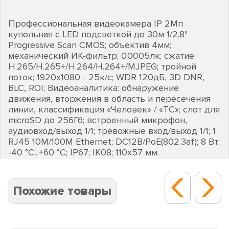
Профессиональная видеокамера IP 2Мп
купольная с LED подсветкой до 30м 1/2.8"
Progressive Scan CMOS; объектив 4мм;
механический ИК-фильтр; 0.0005лк; сжатие
H.265/H.265+/H.264/H.264+/MJPEG; тройной
поток; 1920х1080 - 25к/с; WDR 120дБ, 3D DNR,
BLC, ROI; Видеоаналитика: обнаружение
движения, вторжения в область и пересечения
линии, классификация «Человек» / «ТС»; слот для
microSD до 256Гб; встроенный микрофон,
аудиовход/выход 1/1; тревожные вход/выход 1/1; 1
RJ45 10M/100M Ethernet; DC12В/PoE(802.3af); 8 Вт;
-40 °C...+60 °C; IP67; IK08; 110х57 мм.
Похожие товары