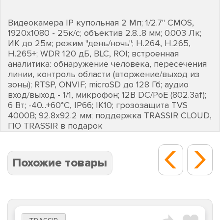
Видеокамера IP купольная 2 Мп; 1/2.7" CMOS,
1920х1080 - 25к/с; объектив 2.8...8 мм; 0.003 Лк;
ИК до 25м; режим "день/ночь"; H.264, H.265,
H.265+; WDR 120 дБ, BLC, ROI; встроенная
аналитика: обнаружение человека, пересечения
линии, контроль области (вторжение/выход из
зоны); RTSP, ONVIF; microSD до 128 Гб; аудио
вход/выход - 1/1, микрофон; 12В DC/PoE (802.3af);
6 Вт; -40...+60°C, IP66; IK10; грозозащита TVS
4000В; 92.8х92.2 мм; поддержка TRASSIR CLOUD,
ПО TRASSIR в подарок
Похожие товары