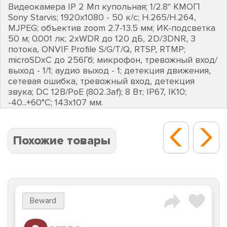
Видеокамера IP 2 Мп купольная; 1/2.8" КМОП
Sony Starvis; 1920х1080 - 50 к/с; H.265/Н.264,
MJPEG; объектив zoom 2.7-13.5 мм; ИК-подсветка
50 м; 0.001 лк; 2хWDR до 120 дБ, 2D/3DNR, 3
потока, ONVIF Profile S/G/T/Q, RTSP, RTMP;
microSDхC до 256Гб; микрофон, тревожный вход/
выход - 1/1; аудио выход - 1; детекция движения,
сетевая ошибка, тревожный вход, детекция
звука; DC 12В/РоЕ (802.3af); 8 Вт; IP67, IK10;
-40...+60°C; 143х107 мм.
Похожие товары
Beward