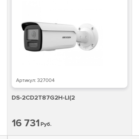
Артикул:
327004
DS-2CD2T87G2H-LI(2
16 731
Руб.