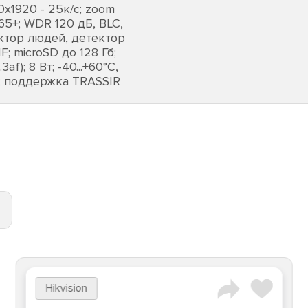
0х1920 - 25к/с; zoom
.265+; WDR 120 дБ, BLC,
ектор людей, детектор
; microSD до 128 Гб;
f); 8 Вт; -40...+60°C,
мм; поддержка TRASSIR
Hikvision