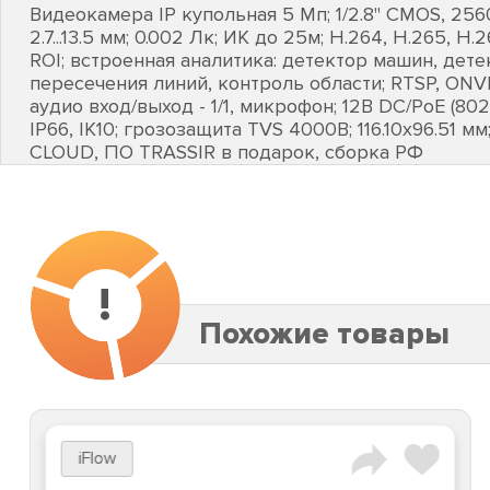
Видеокамера IP купольная 5 Мп; 1/2.8" CMOS, 256
2.7...13.5 мм; 0.002 Лк; ИК до 25м; H.264, H.265, H
ROI; встроенная аналитика: детектор машин, дет
пересечения линий, контроль области; RTSP, ONVIF
аудио вход/выход - 1/1, микрофон; 12В DC/PoE (802.3a
IP66, IK10; грозозащита TVS 4000В; 116.10х96.51 
CLOUD, ПО TRASSIR в подарок, сборка РФ
!
Похожие товары
iFlow