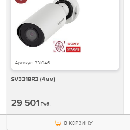
Артикул:
331046
SV3218R2 (4мм)
29 501
Руб.
В КОРЗИНУ