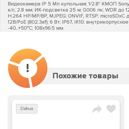
Видеокамера IP 5 Мп купольная; 1/2.8" КМОП Sony 
к/с; 2.8 мм; ИК-подсветка 25 м; 0.006 лк; WDR до 1
Н.264 HP/MP/BP, MJPEG; ONVIF, RTSP; microSDхC 
12В/РоЕ (802.3af); 6 Вт; IP67, IK10; внутрикорпусн
-40...+50°C; 108х96.5 мм.
!
Похожие товары
Dahua