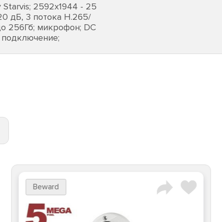
Starvis; 2592х1944 - 25
20 дБ, 3 потока H.265/
до 256Гб; микрофон; DC
ое подключение;
Beward