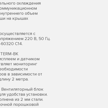
ельного охлаждения
екоммуникационном
внутреннего объем
иши на крышах
 осуществляется с
пряжением 220 В, 50 Гц.
-60320 C14.
2-TERM-BK
исплеем и датчиком
твляет мониторинг
необходимости
ов в зависимости от
лину 2 метра.
. Вентиляторный блок
ля удобства установки.
лнена из 2 мм стали.
рочной порошковой