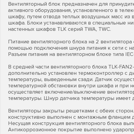
Вентиляторный блок предназначен для принудит
активного оборудования, установленного в тел
шкафу, путем отвода теплых воздушных масс из 
шкафа. Блоки устанавливаются в специальные н
настенных шкафов TLK серий TWA, TWC.
Питание вентиляторного блока на 2 вентилятора
помощью подключения шнура питания к сети с на
Разъем питания на вентиляторном блоке типа IEC
В средней части вентиляторного блока TLK-FAN
дополнительно установлен термоконтроллер с д
температуры, выведенным сзади. Датчик осущес
температурной обстановки внутри шкафа и при 
осуществляет включение/выключение вентилятор
температуры. Шнур датчика температуры имеет д
Вентиляторы закрыты решетками с обеих сторон
конструктивно выполнен с монтажным фланцем д
Несущая конструкция вентиляторного блока выпо
Антикоррозионное покрытие выполнено удароп