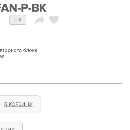
FAN-P-BK
TLK
яторного блока
ая
В КОРЗИНУ
 КЛИК