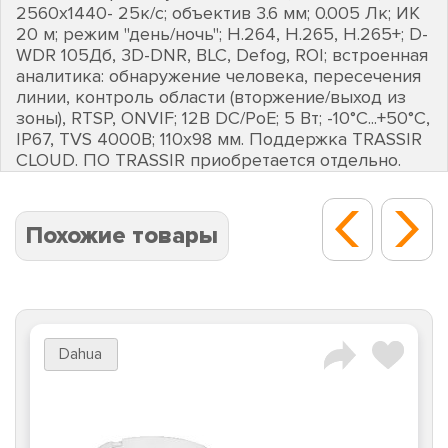
2560х1440- 25к/с; объектив 3.6 мм; 0.005 Лк; ИК
20 м; режим "день/ночь"; H.264, H.265, H.265+; D-
WDR 105Дб, 3D-DNR, BLC, Defog, ROI; встроенная
аналитика: обнаружение человека, пересечения
линии, контроль области (вторжение/выход из
зоны), RTSP, ONVIF; 12В DC/PоE; 5 Вт; -10°C...+50°C,
IP67, TVS 4000В; 110х98 мм. Поддержка TRASSIR
CLOUD. ПО TRASSIR приобретается отдельно.
Похожие товары
Dahua