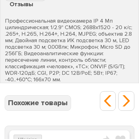
Отзывы
Профессиональная видеокамера IP 4 Мп
цилиндрическая; 1/2.9" CMOS; 2688х1520 - 20 к/с;
.265+, H.265, H.264+, H.264, MJPEG; объектив 2.8
мм; Двойная подсветка ИК подсветка 30 м, LED
подсветка 30 м; 0.008лк; Микрофон; Micro SD до
256ГБ; Видеоаналитические функции:
пересечение линии, контроль области;
классификация «человек», «ТС»; ONVIF (S/G/T);
WDR-120дБ; CGI, P2P; DC 12В/PoE; 5Вт; IP67;
-40...+60°C; 166х70 мм.
Похожие товары