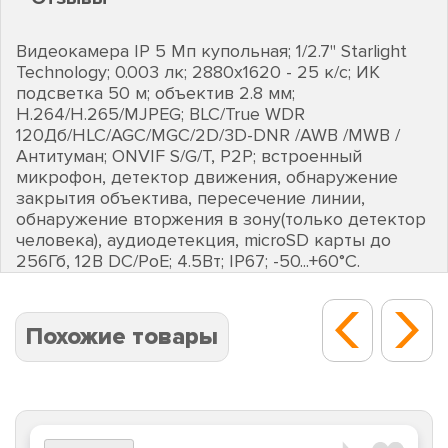
Видеокамера IP 5 Мп купольная; 1/2.7" Starlight
Technology; 0.003 лк; 2880х1620 - 25 к/с; ИК
подсветка 50 м; объектив 2.8 мм;
H.264/H.265/MJPEG; BLC/True WDR
120Дб/HLC/AGC/MGC/2D/3D-DNR /AWB /MWB /
Антитуман; ONVIF S/G/T, P2P; встроенный
микрофон, детектор движения, обнаружение
закрытия объектива, пересечение линии,
обнаружение вторжения в зону(только детектор
человека), аудиодетекция, microSD карты до
256Гб, 12В DC/PoE; 4.5Вт; IP67; -50...+60°C.
Похожие товары