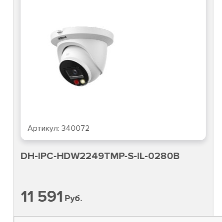
Артикул:
340072
DH-IPC-HDW2249TMP-S-IL-0280B
11 591
Руб.