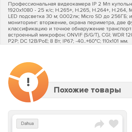
Профессиональная видеокамера IP 2 Мп купольная
1920х1080 - 25 к/с; H.265+, H.265, H.264+, H.264, 
LED подсветка 30 м; 0.002лк; Micro SD до 256ГБ;
мониторинг: вторжение, охрана периметра, две
классификацию и точное обнаружение транспорт
встроенный микрофон; ONVIF (S/G/T), CGI; WDR 120
P2P; DC 12В/PoE; 8 Вт; IP67; -40...+60°C; 110х101 мм.
!
Похожие товары
Dahua