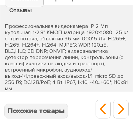
Отзывы
Профессиональная видеокамера IP 2 Мп
купольная; 1/2.8'' КМОП матрица; 1920х1080 -25 к/
с, три потока; объектив 3.6 мм; 0.0015 Лк; H.265+,
H.265, H.264+, H.264, MJPEG; WDR 120дБ,
BLC,HLC; 3D DNR; ONVIF; видеоаналитика:
детектор пересечения линии, контроль зоны (с
классификацией на людей и транспорт);
встроенный микрофон, аудиовход/
выход-1/1,тревожный вход/выход-1/1; micro SD до
256 Гб; DC12В/PoE; 4 Вт; IP67, IK10; -40...+60°; 110х81
мм.
Похожие товары