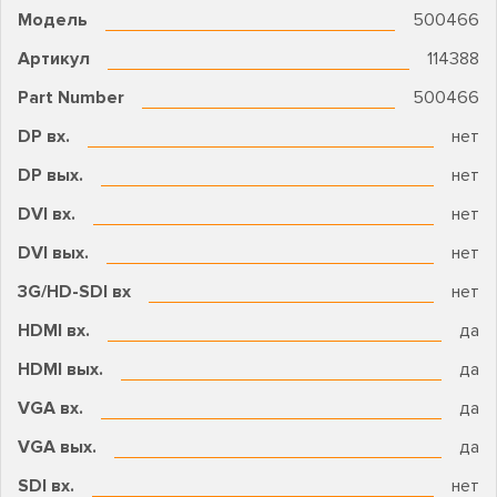
Модель
500466
Артикул
114388
Part Number
500466
DP вх.
нет
DP вых.
нет
DVI вх.
нет
DVI вых.
нет
3G/HD-SDI вх
нет
HDMI вх.
да
HDMI вых.
да
VGA вх.
да
VGA вых.
да
SDI вх.
нет