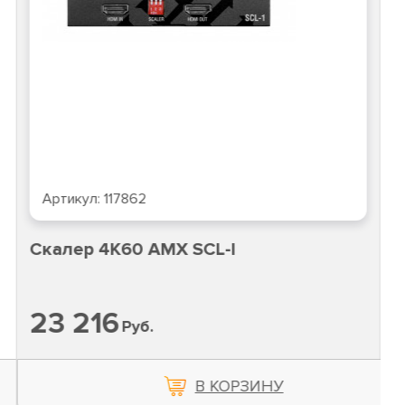
Артикул:
117862
калер 4K60 AMX SCL-I
П
3 216
3
Руб.
В КОРЗИНУ