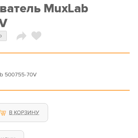
ватель MuxLab
0V
b
b 500755-70V
В КОРЗИНУ