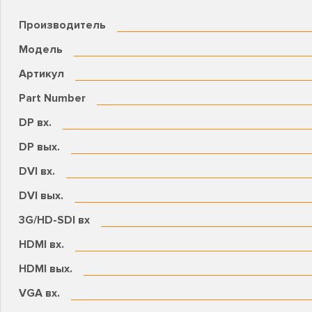
Производитель
Модель
Артикул
Part Number
DP вх.
DP вых.
DVI вх.
DVI вых.
3G/HD-SDI вх
HDMI вх.
HDMI вых.
VGA вх.