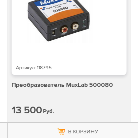
Артикул:
118795
реобразователь MuxLab 500080
С
13 500
2
Руб.
В КОРЗИНУ