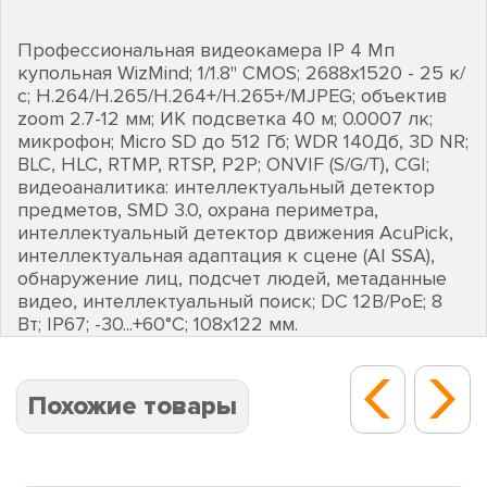
Профессиональная видеокамера IP 4 Мп
купольная WizMind; 1/1.8" CMOS; 2688х1520 - 25 к/
с; H.264/H.265/H.264+/H.265+/MJPEG; объектив
zoom 2.7-12 мм; ИК подсветка 40 м; 0.0007 лк;
микрофон; Micro SD до 512 Гб; WDR 140Дб, 3D NR;
BLC, HLC, RTMP, RTSP, P2P; ONVIF (S/G/T), CGI;
видеоаналитика: интеллектуальный детектор
предметов, SMD 3.0, охрана периметра,
интеллектуальный детектор движения AcuPick,
интеллектуальная адаптация к сцене (AI SSA),
обнаружение лиц, подсчет людей, метаданные
видео, интеллектуальный поиск; DC 12В/PoE; 8
Вт; IP67; -30...+60°C; 108х122 мм.
Похожие товары