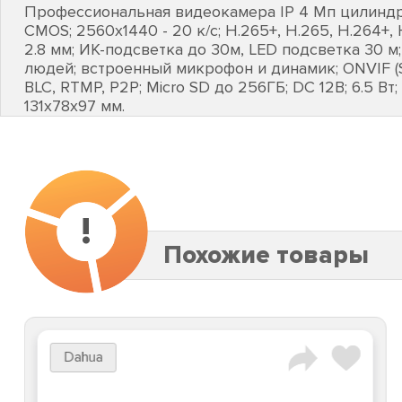
Профессиональная видеокамера IP 4 Мп цилиндрич
CMOS; 2560х1440 - 20 к/с; H.265+, H.265, H.264+,
2.8 мм; ИК-подсветка до 30м, LED подсветка 30 м
людей; встроенный микрофон и динамик; ONVIF (S
BLC, RTMP, P2P; Micro SD до 256ГБ; DC 12В; 6.5 Вт; I
131х78х97 мм.
!
Похожие товары
Dahua