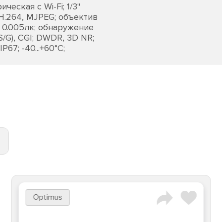
еская с Wi-Fi; 1/3"
 H.264, MJPEG; объектив
; 0.005лк; обнаружение
/G), CGI; DWDR, 3D NR;
P67; -40...+60°C;
Optimus