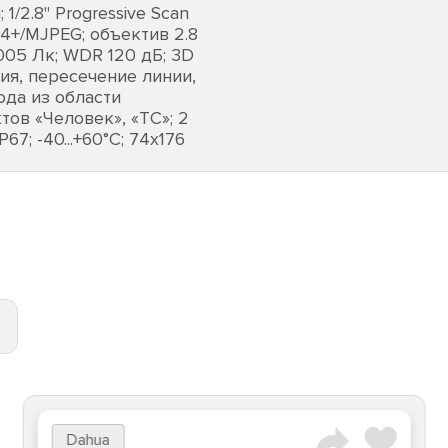
/2.8" Progressive Scan
64+/MJPEG; объектив 2.8
.005 Лк; WDR 120 дБ; 3D
ия, пересечение линии,
да из области
ов «Человек», «ТС»; 2
67; -40...+60°C; 74х176
Dahua