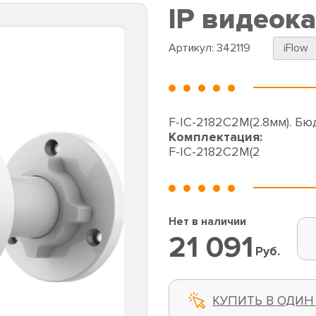
IP видеок
Артикул:
342119
iFlow
F-IC-2182C2M(2.8мм). Б
Комплектация:
F-IC-2182C2M(2
Нет в наличии
21 091
Руб.
КУПИТЬ В ОДИН