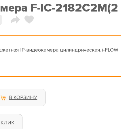
амера F-IC-2182C2M(2
юджетная IP-видеокамера цилиндрическая. i-FLOW
В КОРЗИНУ
 КЛИК