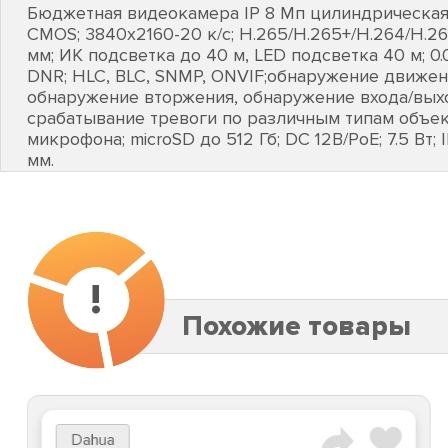
Бюджетная видеокамера IP 8 Мп цилиндрическая; 1
CMOS; 3840х2160-20 к/с; H.265/H.265+/H.264/H.2
мм; ИК подсветка до 40 м, LED подсветка 40 м; 0
DNR; HLC, BLC, SNMP, ONVIF;обнаружение движен
обнаружение вторжения, обнаружение входа/выхо
срабатывание тревоги по различным типам объект
микрофона; microSD до 512 Гб; DC 12В/PoE; 7.5 Вт; IP
мм.
!
Похожие товары
Dahua