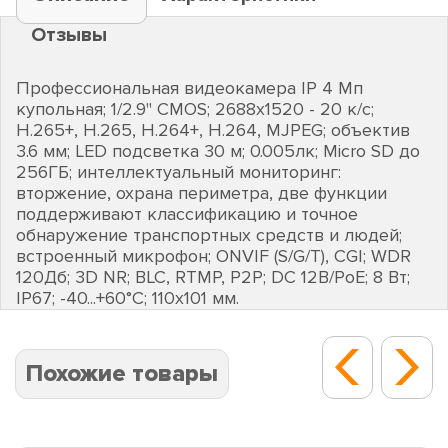
Отзывы
Профессиональная видеокамера IP 4 Мп
купольная; 1/2.9" CMOS; 2688х1520 - 20 к/с;
H.265+, H.265, H.264+, H.264, MJPEG; объектив
3.6 мм; LED подсветка 30 м; 0.005лк; Micro SD до
256ГБ; интеллектуальный мониторинг:
вторжение, охрана периметра, две функции
поддерживают классификацию и точное
обнаружение транспортных средств и людей;
встроенный микрофон; ONVIF (S/G/T), CGI; WDR
120Дб; 3D NR; BLC, RTMP, P2P; DC 12В/PoE; 8 Вт;
IP67; -40...+60°C; 110х101 мм.
Похожие товары