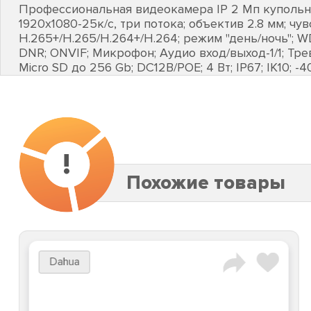
Профессиональная видеокамера IP 2 Мп купольная
1920х1080-25к/с, три потока; объектив 2.8 мм; чув
H.265+/H.265/H.264+/H.264; режим "день/ночь"; W
DNR; ONVIF; Микрофон; Аудио вход/выход-1/1; Тре
Micro SD до 256 Gb; DC12В/POE; 4 Вт; IP67; IK10; -40.
!
Похожие товары
Dahua