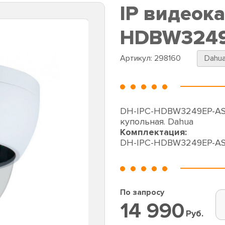
IP видеок
HDBW3249
Артикул:
298160
Dahu
DH-IPC-HDBW3249EP-AS-
купольная. Dahua
Комплектация:
DH-IPC-HDBW3249EP-AS
По запросу
14 990
Руб.