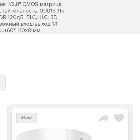
; 1/2.8'' CMOS матрица;
ствительность: 0.0015 Лк;
DR 120дБ, BLC,HLC; 3D
вожный вход/выход 1/1;
..+60°; 110х81мм.
iFlow