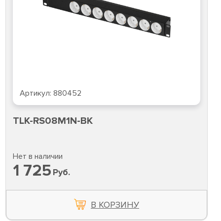
Артикул:
880452
TLK-RS08M1N-BK
Нет в наличии
1 725
Руб.
В КОРЗИНУ