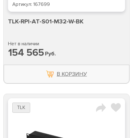
Артикул:
167699
TLK-RPI-AT-S01-M32-W-BK
Нет в наличии
154 565
Руб.
В КОРЗИНУ
TLK