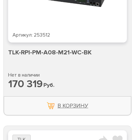
Артикул:
253512
TLK-RPI-PM-A08-M21-WC-BK
Нет в наличии
170 319
Руб.
В КОРЗИНУ
TLK