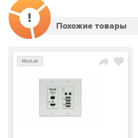
!
Похожие товары
MuxLab