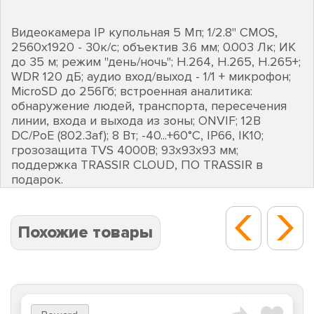
Видеокамера IP купольная 5 Мп; 1/2.8" CMOS,
2560х1920 - 30к/с; объектив 3.6 мм; 0.003 Лк; ИК
до 35 м; режим "день/ночь"; H.264, H.265, H.265+;
WDR 120 дБ; аудио вход/выход - 1/1 + микрофон;
MicroSD до 256Гб; встроенная аналитика:
обнаружение людей, транспорта, пересечения
линии, входа и выхода из зоны; ONVIF; 12В
DC/PoE (802.3af); 8 Вт; -40...+60°C, IP66, IK10;
грозозащита TVS 4000В; 93х93х93 мм;
поддержка TRASSIR CLOUD, ПО TRASSIR в
подарок.
Похожие товары