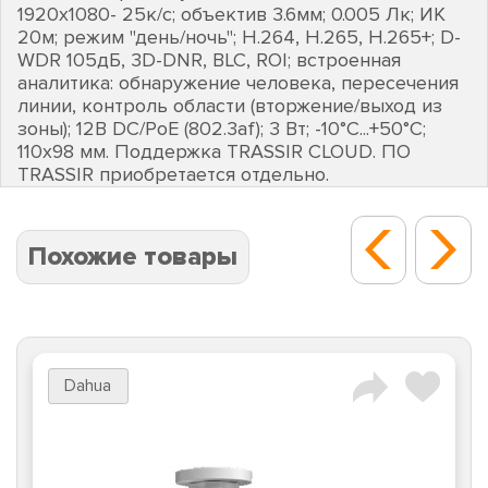
1920х1080- 25к/с; объектив 3.6мм; 0.005 Лк; ИК
20м; режим "день/ночь"; H.264, H.265, H.265+; D-
WDR 105дБ, 3D-DNR, BLC, ROI; встроенная
аналитика: обнаружение человека, пересечения
линии, контроль области (вторжение/выход из
зоны); 12В DC/PoE (802.3af); 3 Вт; -10°C...+50°C;
110х98 мм. Поддержка TRASSIR CLOUD. ПО
TRASSIR приобретается отдельно.
Похожие товары
Dahua