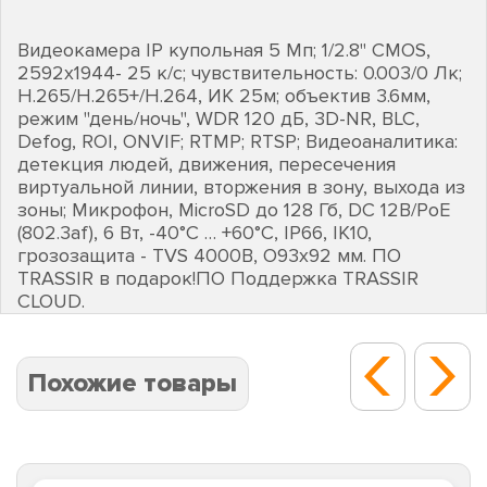
Видеокамера IP купольная 5 Mп; 1/2.8'' CMOS,
2592х1944- 25 к/с; чувствительность: 0.003/0 Лк;
Н.265/Н.265+/H.264, ИК 25м; объектив 3.6мм,
режим "день/ночь", WDR 120 дБ, 3D-NR, BLC,
Defog, ROI, ONVIF; RTMP; RTSP; Видеоаналитика:
детекция людей, движения, пересечения
виртуальной линии, вторжения в зону, выхода из
зоны; Микрофон, MicroSD до 128 Гб, DC 12В/PoE
(802.3af), 6 Вт, -40°C … +60°C, IP66, IK10,
грозозащита - TVS 4000В, O93х92 мм. ПО
TRASSIR в подарок!ПО Поддержка TRASSIR
CLOUD.
Похожие товары