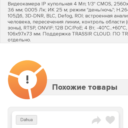
Видеокамера IP купольная 4 Mп; 1/3" CMOS, 2560х
3.6 мм; 0.005 Лк; ИК 25 м; режим "день/ночь"; H.2
105Дб, 3D-DNR, BLC, Defog, ROI; встроенная анал
человека, пересечения линии, контроль области 
зоны), RTSP, ONVIF; 12В DC/PоE; 4 Вт; -40°C...+60°C
106х97х73 мм. Поддержка TRASSIR CLOUD. ПО TR
отдельно.
!
Похожие товары
Dahua