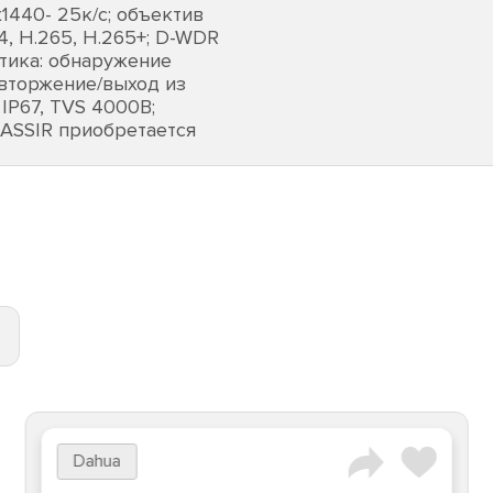
1440- 25к/с; объектив
64, H.265, H.265+; D-WDR
итика: обнаружение
(вторжение/выход из
, IP67, TVS 4000В;
ASSIR приобретается
Dahua