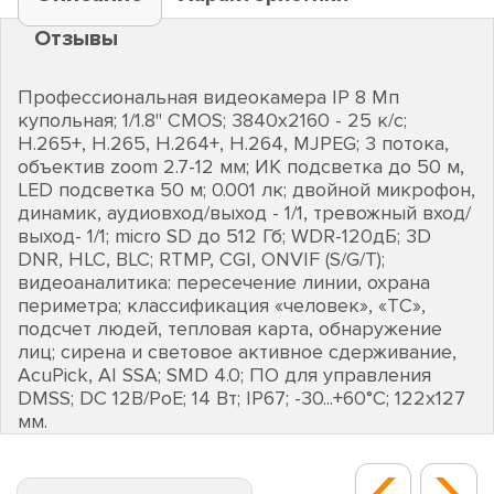
Отзывы
Профессиональная видеокамера IP 8 Мп
купольная; 1/1.8" CMOS; 3840х2160 - 25 к/с;
H.265+, H.265, H.264+, H.264, MJPEG; 3 потока,
объектив zoom 2.7-12 мм; ИК подсветка до 50 м,
LED подсветка 50 м; 0.001 лк; двойной микрофон,
динамик, аудиовход/выход - 1/1, тревожный вход/
выход- 1/1; micro SD до 512 Гб; WDR-120дБ; 3D
DNR, HLC, BLC; RTMP, CGI, ONVIF (S/G/T);
видеоаналитика: пересечение линии, охрана
периметра; классификация «человек», «ТС»,
подсчет людей, тепловая карта, обнаружение
лиц; сирена и световое активное сдерживание,
AcuPick, AI SSA; SMD 4.0; ПО для управления
DMSS; DC 12В/PoE; 14 Вт; IP67; -30...+60°C; 122х127
мм.