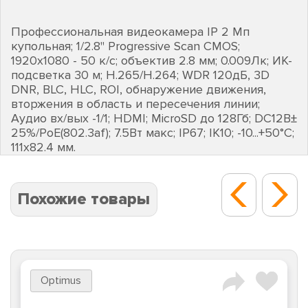
Профессиональная видеокамера IP 2 Мп
купольная; 1/2.8" Progressive Scan CMOS;
1920х1080 - 50 к/с; объектив 2.8 мм; 0.009Лк; ИК-
подсветка 30 м; H.265/H.264; WDR 120дБ, 3D
DNR, BLC, HLC, ROI, обнаружение движения,
вторжения в область и пересечения линии;
Аудио вх/вых -1/1; HDMI; MicroSD до 128Гб; DC12В±
25%/PoE(802.3af); 7.5Вт макс; IP67; IK10; -10...+50°C;
111х82.4 мм.
Похожие товары
Optimus