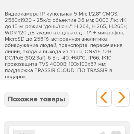
Видеокамера IP купольная 5 Мп; 1/2.8" CMOS,
2560х1920 - 25к/с; объектив 3.6 мм; 0.003 Лк; ИК
до 15 м; режим "день/ночь"; H.264, H.265, H.265+;
WDR 120 дБ; аудио вход/выход - 1/1 + микрофон;
MicroSD до 256Гб; встроенная аналитика:
обнаружение людей, транспорта, пересечения
линии, входа и выхода из зоны; ONVIF; 12В
DC/PoE (802.3af); 6 Вт; -40...+60°C, IP66, IK10;
грозозащита TVS 4000В; 103х103х57 мм;
поддержка TRASSIR CLOUD, ПО TRASSIR в
подарок.
Похожие товары