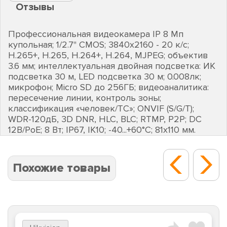
Отзывы
Профессиональная видеокамера IP 8 Мп
купольная; 1/2.7" CMOS; 3840х2160 - 20 к/с;
Н.265+, H.265, H.264+, H.264, MJPEG; объектив
3.6 мм; интеллектуальная двойная подсветка: ИК
подсветка 30 м, LED подсветка 30 м; 0.008лк;
микрофон; Micro SD до 256ГБ; видеоаналитика:
пересечение линии, контроль зоны;
классификация «человек/ТС»; ONVIF (S/G/T);
WDR-120дБ, 3D DNR, HLC, BLC; RTMP, P2P; DC
12В/PoE; 8 Вт; IP67, IK10; -40...+60°C; 81х110 мм.
Похожие товары