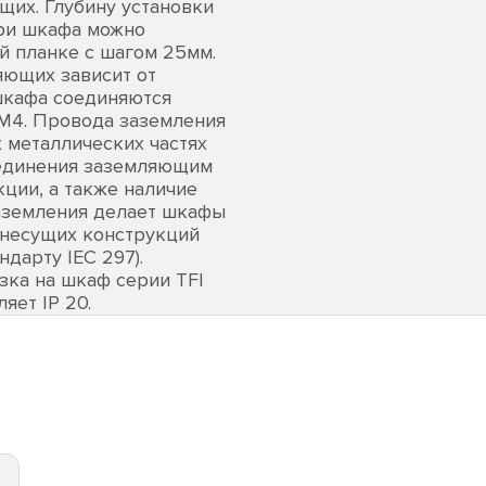
их. Глубину установки
ри шкафа можно
й планке с шагом 25мм.
ющих зависит от
шкафа соединяются
М4. Провода заземления
 металлических частях
оединения заземляющим
ции, а также наличие
аземления делает шкафы
 несущих конструкций
дарту IEC 297).
зка на шкаф серии TFI
яет IP 20.