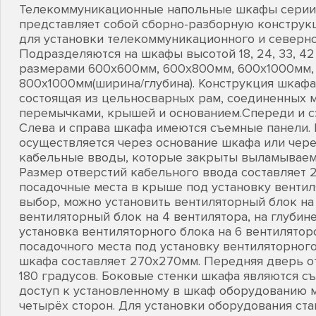
Телекоммуникационные напольные шкафы серии Lit
представляет собой сборно-разборную конструк
для установки телекоммуникационного и северно
Подразделяются на шкафы высотой 18, 24, 33, 42 
размерами 600х600мм, 600х800мм, 600х1000мм,
800х1000мм(ширина/глубина). Конструкция шкафа
состоящая из цельносварных рам, соединенных 
перемычками, крышей и основанием.Спереди и с
Слева и справа шкафа имеются съемные панели. 
осуществляется через основание шкафа или чере
кабельные вводы, которые закрыты выламываем
Размер отверстий кабельного ввода составляет
посадочные места в крыше под установку вентил
выбор, можно установить вентиляторный блок на
вентиляторный блок на 4 вентилятора, на глубин
установка вентиляторного блока на 6 вентилятор
посадочного места под установку вентиляторног
шкафа составляет 270х270мм. Передняя дверь от
180 градусов. Боковые стенки шкафа являются съ
доступ к установленному в шкаф оборудованию 
четырёх сторон. Для установки оборудования ста