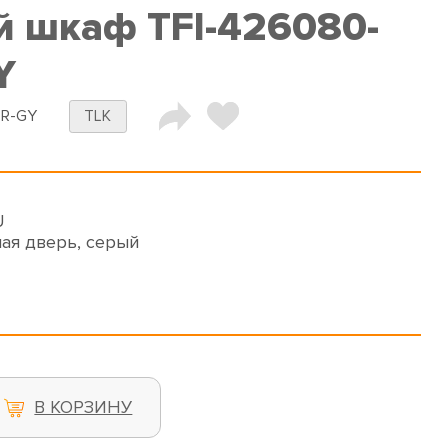
 шкаф TFI-426080-
Y
-R-GY
TLK
U
ая дверь, серый
В КОРЗИНУ