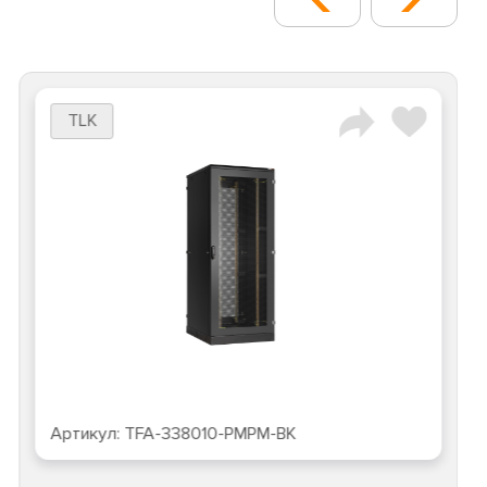
TLK
Артикул:
TFA-338010-PMPM-BK