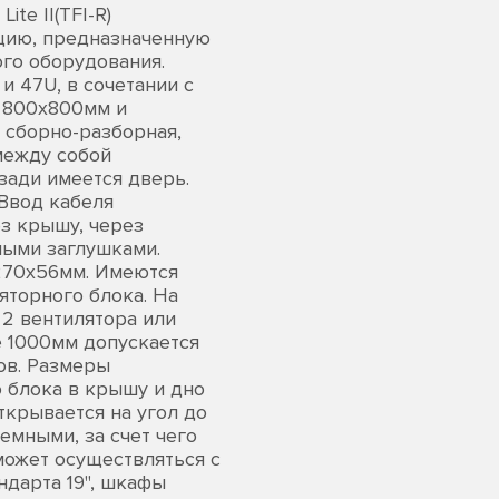
e II(TFI-R)
цию, предназначенную
го оборудования.
и 47U, в сочетании с
 800х800мм и
 сборно-разборная,
между собой
зади имеется дверь.
Ввод кабеля
з крышу, через
ыми заглушками.
 270х56мм. Имеются
яторного блока. На
 2 вентилятора или
е 1000мм допускается
ов. Размеры
о блока в крышу и дно
крывается на угол до
емными, за счет чего
может осуществляться с
ндарта 19", шкафы