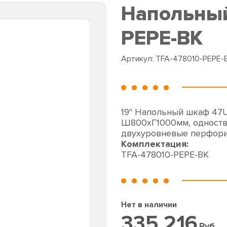
Напольный
PEPE-BK
Артикул:
TFA-478010-PEPE-
19" Напольный шкаф 47
Ш800хГ1000мм, одноств
двухуровневые перфори
Комплектация:
TFA-478010-PEPE-BK
Нет в наличии
335 216
Руб.