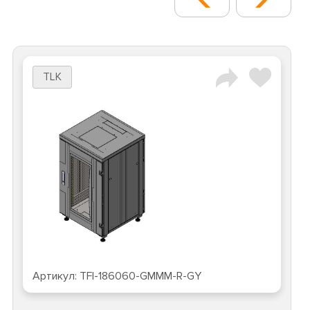
TLK
Артикул:
TFI-186060-GMMM-R-GY