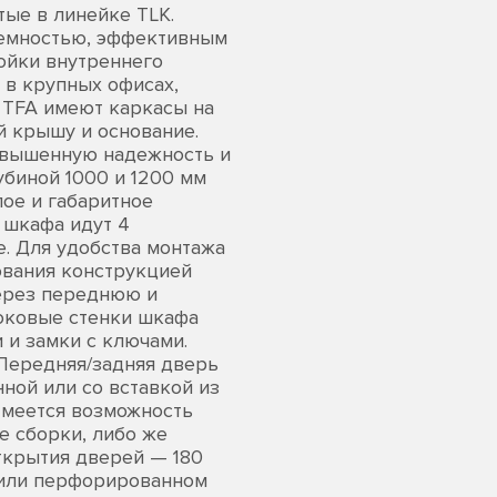
ые в линейке TLK.
ъемностью, эффективным
ойки внутреннего
 в крупных офисах,
 TFA имеют каркасы на
 крышу и основание.
овышенную надежность и
убиной 1000 и 1200 мм
ое и габаритное
 шкафа идут 4
е. Для удобства монтажа
ования конструкцией
через переднюю и
оковые стенки шкафа
 и замки с ключами.
 Передняя/задняя дверь
ной или со вставкой из
 Имеется возможность
е сборки, либо же
ткрытия дверей — 180
 или перфорированном