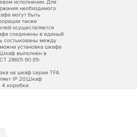
невом исполнении. Для
ержания необходимого
кафа могут быть
форации также
елей осуществляется
кафа соединены в единый
ть состыкованы между
зможна установка шкафа
.Шкаф выполнен в
Т 28601-90 (19-
зка на шкаф серии TFA
вляет IP 20.Шкаф
 4 коробки.