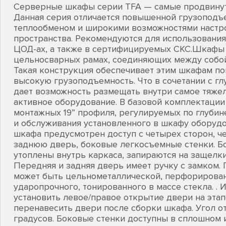
Серверные шкафы серии TFA — самые продвинут
Данная серия отличается повышенной грузопод
теплообменом и широкими возможностями настр
пространства. Рекомендуются для использования
ЦОД-ах, а также в сертифицируемых СКС.Шкафы
цельносварных рамах, соединяющих между собой
Такая конструкция обеспечивает этим шкафам п
высокую грузоподъемность. Что в сочетании с гл
дает возможность размещать внутри самое тяжел
активное оборудование. В базовой комплектации
монтажных 19” профиля, регулируемых по глубин
и обслуживания установленного в шкафу оборуд
шкафа предусмотрен доступ с четырех сторон, 
заднюю дверь, боковые легкосъемные стенки. Б
утоплены внутрь каркаса, запираются на защелки
Передняя и задняя дверь имеет ручку с замком.
может быть цельнометаллической, перфорирован
ударопрочного, тонированного в массе стекла. .
установить левое/правое открытие двери на этап
перенавесить двери после сборки шкафа. Угол о
градусов. Боковые стенки доступны в сплошном