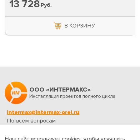
153 744
Руб.
В КОРЗИНУ
ООО «ИНТЕРМАКС»
Инсталляция проектов полного цикла
intermax@intermax-orel.ru
По всем вопросам
Обратная связь
Наш сайт использует cookies, чтобы улучшить