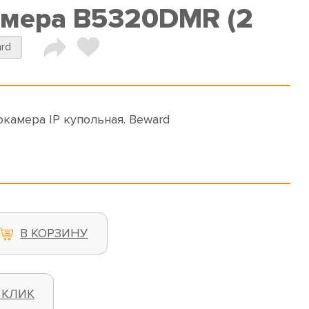
амера B5320DMR (2
rd
окамера IP купольная. Beward
В КОРЗИНУ
 КЛИК