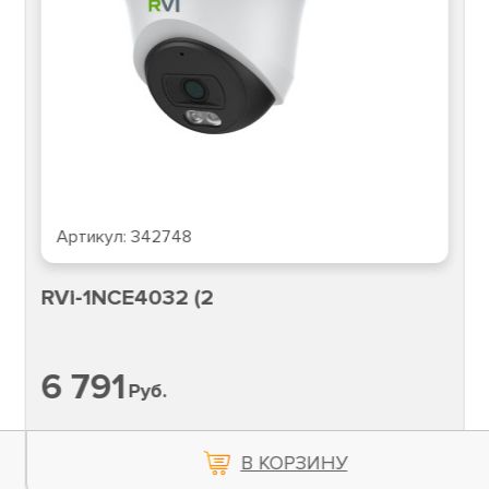
Артикул:
342748
RVi-1NCE4032 (2
6 791
Руб.
В КОРЗИНУ