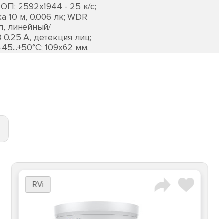
ОП; 2592х1944 - 25 к/с;
а 10 м, 0.006 лк; WDR
ал, линейный/
0.25 А, детекция лиц;
 -45...+50°C; 109х62 мм.
RVi