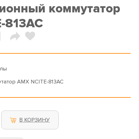
ионный коммутатор
-813AC
алы
татор AMX NCITE-813AC
В КОРЗИНУ