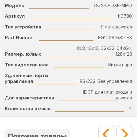
Модель
DGX-O-DXF-MMD
Артикул
116780
Тип устройства
Плата выхода
Part Number
FG1058-632-FX
8х8, 16х16, 32х32, 64х64,
Размер, вх/вых
128х128
Тип видеосигнала
Витая пара
Удаленные порты
управления
RS-232, Без управления
HDCP для плат входа и
Доп характеристики
выхода
Количество вх/вых
4
Похожие товары