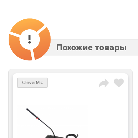
!
Похожие товары
CleverMic