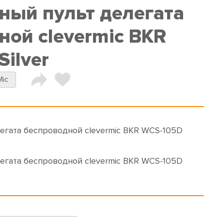
ый пульт делегата
ной clevermic BKR
ilver
Mic
гата беспроводной clevermic BKR WCS-105D
гата беспроводной clevermic BKR WCS-105D