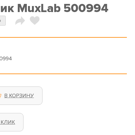
ик MuxLab 500994
b
00994
В КОРЗИНУ
 КЛИК