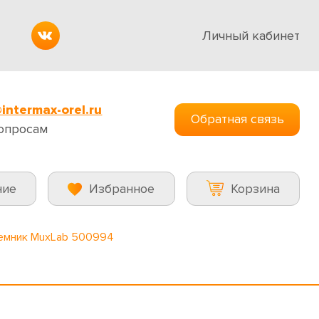
Личный кабинет
intermax-orel.ru
Обратная связь
опросам
ние
Избранное
Корзина
емник MuxLab 500994