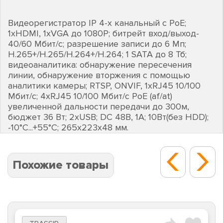
Видеорегистратор IP 4-х канальный с PoE;
1хHDMI, 1хVGA до 1080Р; битрейт вход/выход-
40/60 Мбит/с; разрешение записи до 6 Мп;
H.265+/H.265/H.264+/H.264; 1 SATA до 8 Тб;
видеоаналитика: обнаружение пересечения
линии, обнаружение вторжения c помощью
аналитики камеры; RTSP, ONVIF, 1хRJ45 10/100
Мбит/с; 4хRJ45 10/100 Мбит/с PоE (af/at)
увеличенной дальности передачи до 300м,
бюджет 36 Вт; 2хUSB; DC 48В, 1А; 10Вт(без HDD);
-10°C...+55°C; 265х223х48 мм.
Похожие товары