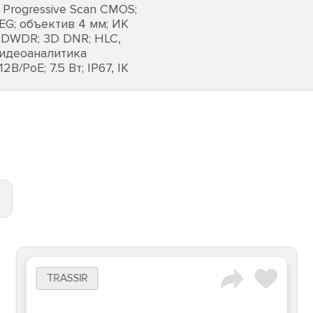
 Progressive Scan CMOS;
EG; объектив 4 мм; ИК
; DWDR; 3D DNR; HLC,
видеоаналитика
В/PoE; 7.5 Вт; IP67, IK
TRASSIR