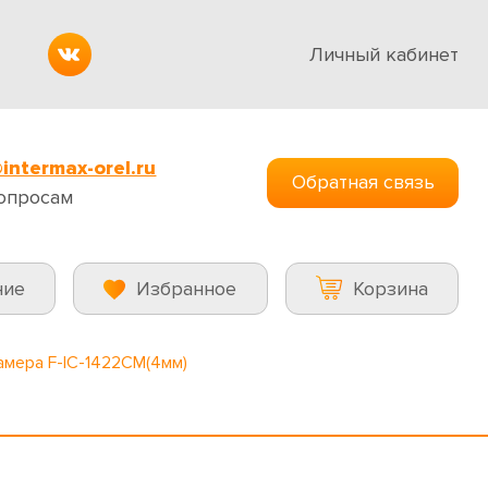
Личный кабинет
intermax-orel.ru
Обратная связь
опросам
ние
Избранное
Корзина
амера F-IC-1422CM(4мм)