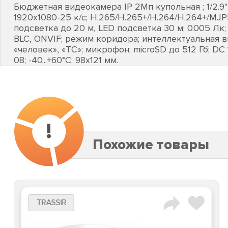
Бюджетная видеокамера IP 2Мп купольная ; 1/2.9"
1920х1080-25 к/с; H.265/H.265+/H.264/H.264+/MJP
подсветка до 20 м, LED подсветка 30 м; 0.005 Лк
BLC, ONVIF; режим коридора; интеллектуальная 
«человек», «ТС»; микрофон; microSD до 512 Гб; DC 12
08; -40...+60°C; 98х121 мм.
!
Похожие товары
TRASSIR