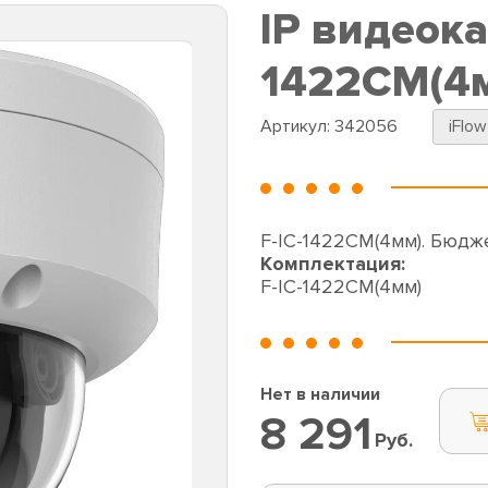
IP видеока
1422CM(4
Артикул:
342056
iFlow
F-IC-1422CM(4мм). Бюдже
Комплектация:
F-IC-1422CM(4мм)
Нет в наличии
8 291
Руб.