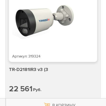
Артикул:
319324
TR-D2181IR3 v3 (3
22 561
Руб.
В КОРЗИНУ