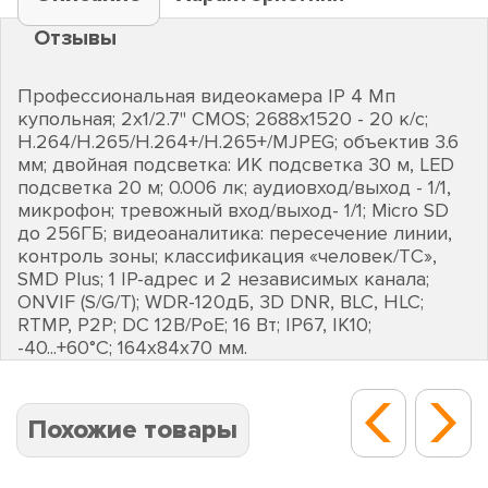
Отзывы
Профессиональная видеокамера IP 4 Мп
купольная; 2х1/2.7" CMOS; 2688х1520 - 20 к/с;
H.264/H.265/H.264+/H.265+/MJPEG; объектив 3.6
мм; двойная подсветка: ИК подсветка 30 м, LED
подсветка 20 м; 0.006 лк; аудиовход/выход - 1/1,
микрофон; тревожный вход/выход- 1/1; Micro SD
до 256ГБ; видеоаналитика: пересечение линии,
контроль зоны; классификация «человек/ТС»,
SMD Plus; 1 IP-адрес и 2 независимых канала;
ONVIF (S/G/T); WDR-120дБ, 3D DNR, BLC, HLC;
RTMP, P2P; DC 12В/PoE; 16 Вт; IP67, IK10;
-40...+60°C; 164х84х70 мм.
Похожие товары