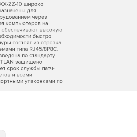
XX-ZZ-10 широко
назначены для
орудованием через
ия компьютеров на
и обеспечивают высокую
обходимости быстро
ры состоят из отрезка
емами типа RJ45/8P8C.
зведена по стандарту
NETLAN защищено
ет срок службы патч-
етов и всеми
спортными упаковками по