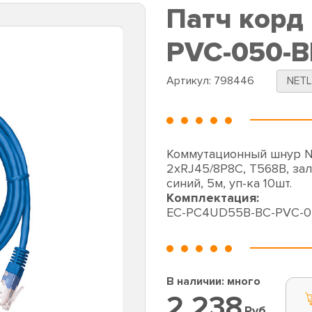
Патч корд
PVC-050-B
Артикул:
798446
NET
Коммутационный шнур NE
2хRJ45/8P8C, T568B, зал
синий, 5м, уп-ка 10шт.
Комплектация:
EC-PC4UD55B-BC-PVC-0
В наличии: много
2 238
Руб.