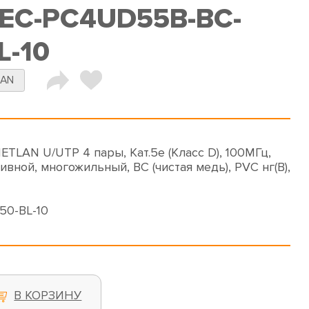
 EC-PC4UD55B-BC-
L-10
LAN
TLAN U/UTP 4 пары, Кат.5е (Класс D), 100МГц,
ивной, многожильный, BC (чистая медь), PVC нг(B),
50-BL-10
В КОРЗИНУ