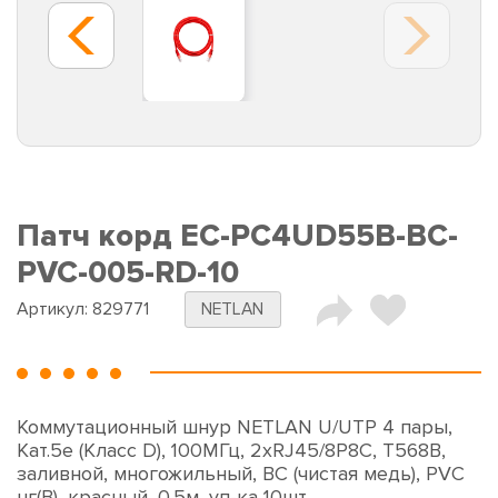
Патч корд EC-PC4UD55B-BC-
PVC-005-RD-10
Артикул:
829771
NETLAN
Коммутационный шнур NETLAN U/UTP 4 пары,
Кат.5е (Класс D), 100МГц, 2хRJ45/8P8C, T568B,
заливной, многожильный, BC (чистая медь), PVC
нг(B), красный, 0,5м, уп-ка 10шт.