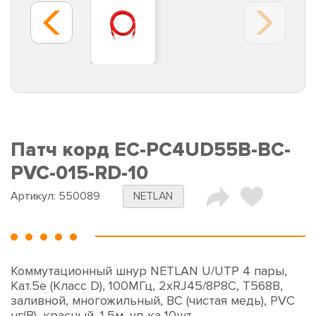
Патч корд EC-PC4UD55B-BC-
PVC-015-RD-10
Артикул:
550089
NETLAN
Коммутационный шнур NETLAN U/UTP 4 пары,
Кат.5е (Класс D), 100МГц, 2хRJ45/8P8C, T568B,
заливной, многожильный, BC (чистая медь), PVC
нг(B), красный, 1,5м, уп-ка 10шт.