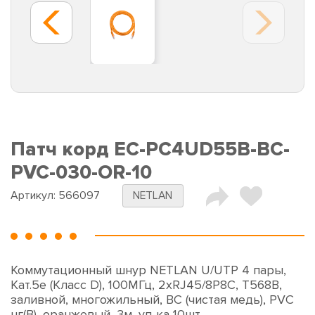
Патч корд EC-PC4UD55B-BC-
PVC-030-OR-10
Артикул:
566097
NETLAN
Коммутационный шнур NETLAN U/UTP 4 пары,
Кат.5е (Класс D), 100МГц, 2хRJ45/8P8C, T568B,
заливной, многожильный, BC (чистая медь), PVC
нг(B), оранжевый, 3м, уп-ка 10шт.