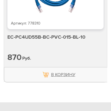
Артикул:
717079
10
EC-PC4UD55B-BC-PVC-010-WT-
687
Руб.
В КОРЗИНУ