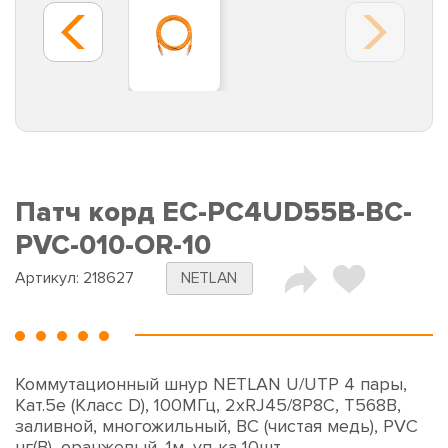
Патч корд EC-PC4UD55B-BC-
PVC-010-OR-10
Артикул:
218627
NETLAN
Коммутационный шнур NETLAN U/UTP 4 пары,
Кат.5е (Класс D), 100МГц, 2хRJ45/8P8C, T568B,
заливной, многожильный, BC (чистая медь), PVC
нг(B), оранжевый, 1м, уп-ка 10шт.